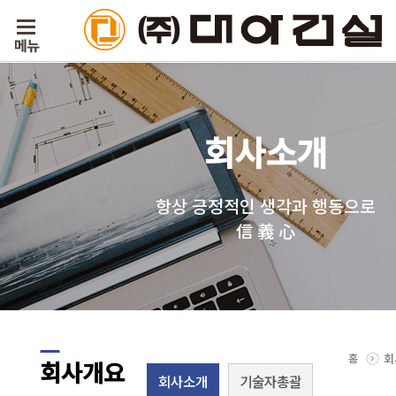
회사소개
항상 긍정적인 생각과 행동으로
信 義 心
홈
회
회사개요
회사소개
기술자총괄