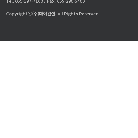
Tel. 055-297-7100 / Fax. 055-290-5400
Copyrightⓒ(주)대아건설. All Rights Reserved.