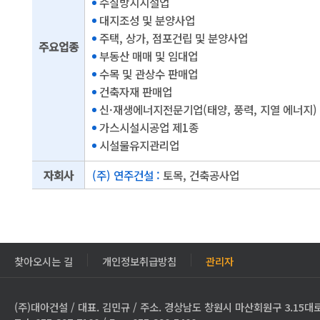
수질방지시설업
대지조성 및 분양사업
주택, 상가, 점포건립 및 분양사업
주요업종
부동산 매매 및 임대업
수목 및 관상수 판매업
건축자재 판매업
신·재생에너지전문기업(태양, 풍력, 지열 에너지)
가스시설시공업 제1종
시설물유지관리업
자회사
(주) 연주건설 :
토목, 건축공사업
찾아오시는 길
개인정보취급방침
관리자
(주)대아건설 / 대표. 김민규 / 주소. 경상남도 창원시 마산회원구 3.15대로