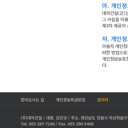
아. 개인
대아건설(은)
그 사실을 이
제3자 제공의
자. 개인정
이용자 개인정
떠한 방법으로
개인정보보호정
다.
찾아오시는 길
개인정보취급방침
관리자
(주)대아건설 / 대표. 김민규 / 주소. 경상남도 창원시 마산회원구 3
Tel. 055-297-7100 / Fax. 055-290-5400