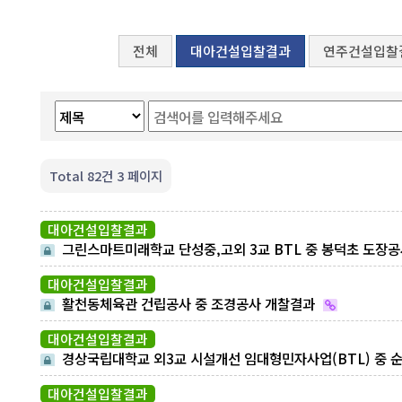
전체
대아건설입찰결과
연주건설입찰
Total 82건
3 페이지
대아건설입찰결과
그린스마트미래학교 단성중,고외 3교 BTL 중 봉덕초 도장
개찰결과
대아건설입찰결과
활천동체육관 건립공사 중 조경공사 개찰결과
대아건설입찰결과
경상국립대학교 외3교 시설개선 임대형민자사업(BTL) 중 
대 도장공사 개찰결과
대아건설입찰결과