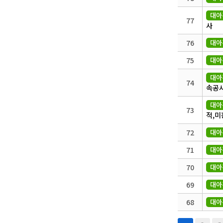
대아
77
사
76
대아
75
대아
대아
74
속공
대아
73
적,미
72
대아
71
대아
70
대아
69
대아
68
대아