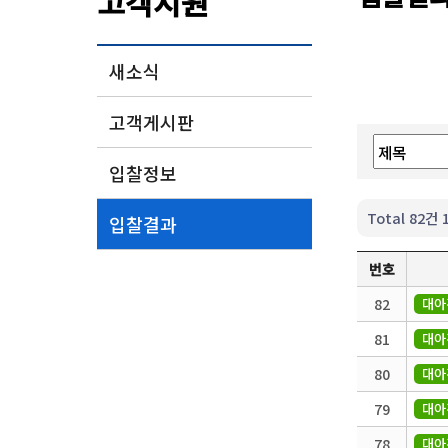
고객지원
새소식
고객게시판
입찰정보
Total 82건
입찰결과
번호
82
대아
81
대아
80
대아
79
대아
78
대아