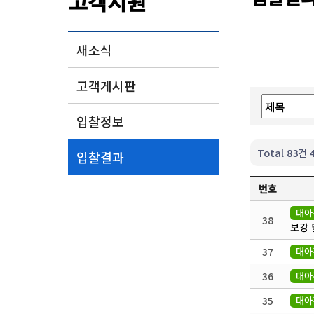
고객지원
새소식
고객게시판
입찰정보
Total 83건
입찰결과
번호
대아
38
보강 
37
대아
36
대아
35
대아