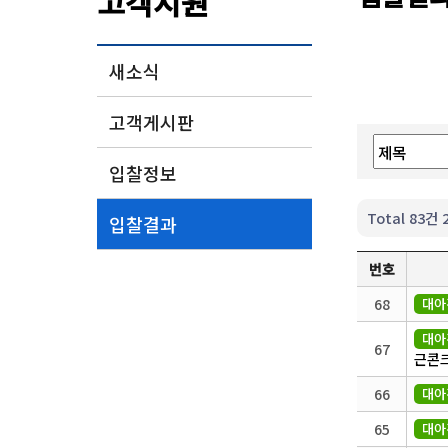
고객지원
새소식
고객게시판
입찰정보
Total 83건
입찰결과
번호
68
대아
대아
67
근콘
66
대아
65
대아