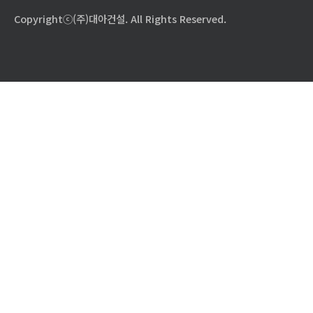
Copyrightⓒ(주)대아건설. All Rights Reserved.