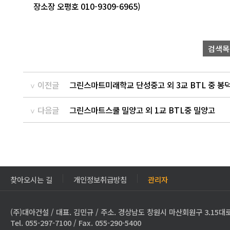
장소장 오평호 010-9309-6965)
검색목
이전글
그린스마트미래학교 단성중고 외 3교 BTL 중 봉
다음글
그린스마트스쿨 밀양고 외 1교 BTL중 밀양고
찾아오시는 길
개인정보취급방침
관리자
(주)대아건설 / 대표. 김민규 / 주소. 경상남도 창원시 마산회원구 3.15대로
Tel. 055-297-7100 / Fax. 055-290-5400