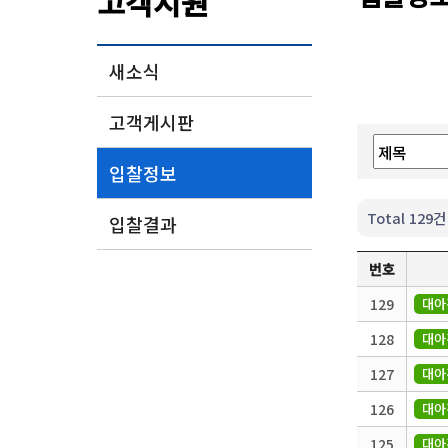
고객지원
새소식
고객게시판
입찰정보
Total 129건
입찰결과
번호
129
대아
128
대아
127
대아
126
대아
125
대아