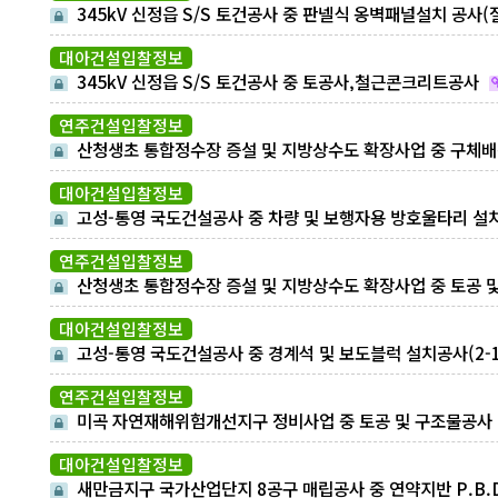
345kV 신정읍 S/S 토건공사 중 판넬식 옹벽패널설치 공사(
토부 옹벽공사)
대아건설입찰정보
345kV 신정읍 S/S 토건공사 중 토공사,철근콘크리트공사
연주건설입찰정보
산청생초 통합정수장 증설 및 지방상수도 확장사업 중 구체
및 기계공사
대아건설입찰정보
고성-통영 국도건설공사 중 차량 및 보행자용 방호울타리 설
공사(2구간)
연주건설입찰정보
산청생초 통합정수장 증설 및 지방상수도 확장사업 중 토공 
가시설공,관로공,철근콘크리트공사
대아건설입찰정보
고성-통영 국도건설공사 중 경계석 및 보도블럭 설치공사(2-
간)
연주건설입찰정보
미곡 자연재해위험개선지구 정비사업 중 토공 및 구조물공사
대아건설입찰정보
새만금지구 국가산업단지 8공구 매립공사 중 연약지반 P.B.