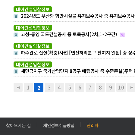
타입공사
대아건설입찰정보
2024년도 부산항 항만시설물 유지보수공사 중 유지보수공사
대아건설입찰정보
고성-통영 국도건설공사 중 토목공사(2차,1-2구간)
대아건설입찰정보
하수관로 신설(확충)사업 [연산처리분구 잔여지 일원] 중 상
도공사(토공,상수도,포장)
대아건설입찰정보
새만금지구 국가산업단지 8공구 매립공사 중 수중준설(주력 
설공사)
1
3
4
5
6
7
8
9
10
2
찾아오시는 길
개인정보취급방침
관리자