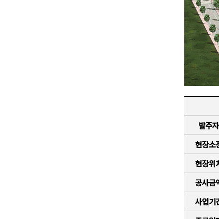
발주자
현장소
현장위
공사금
사업기