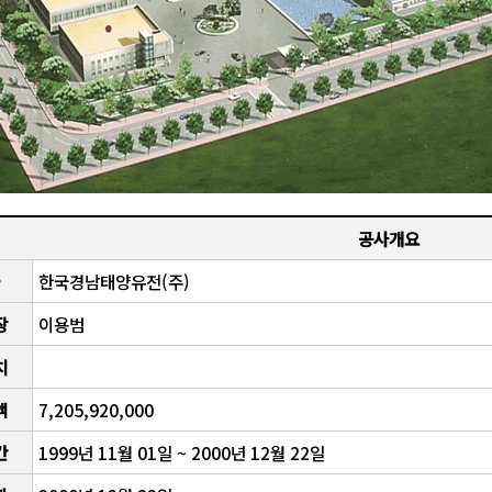
공사개요
한국경남태양유전(주)
장
이용범
치
액
7,205,920,000
간
1999년 11월 01일 ~ 2000년 12월 22일