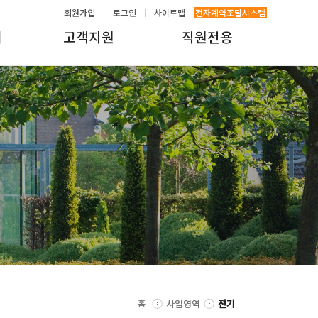
회원가입
로그인
사이트맵
전자계약조달시스템
내
고객지원
직원전용
홈
사업영역
전기