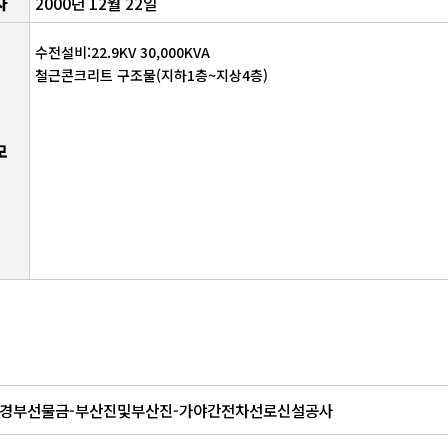
자
2000년 12월 22일
수전설비:22.9KV 30,000KVA
철근콘크리트 구조물(지하1층~지상4층)
모
경부선물금-부산진및부산진-가야간전차선로신설공사