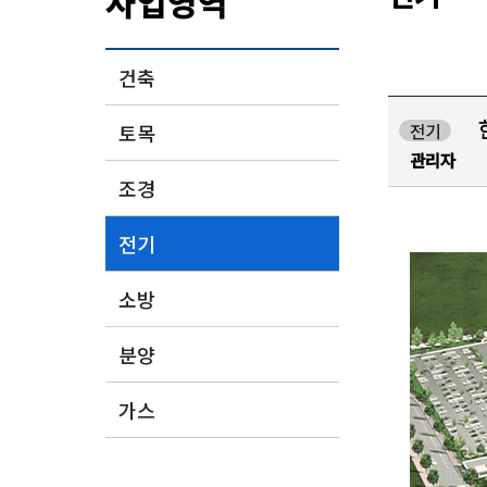
사업영역
건축
토목
전기
관리자
조경
전기
소방
분양
가스