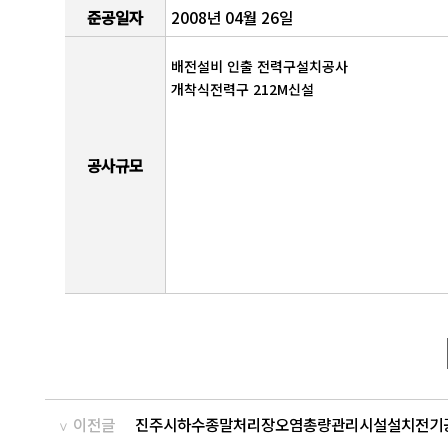
준공일자
2008년 04월 26일
배전설비 인출 전력구설치공사
개착식전력구 212M신설
공사규모
이전글
진주시하수종말처리장오염총량관리시설설치전기