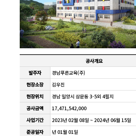
공사개요
발주자
경남푸른교육(주)
현장소장
김우진
현장위치
경남 밀양시 삼문동 3-5외 4필지
공사금액
17,471,542,000
사업기간
2023년 02월 08일 ~ 2024년 06월 15일
준공일자
년 01월 01일