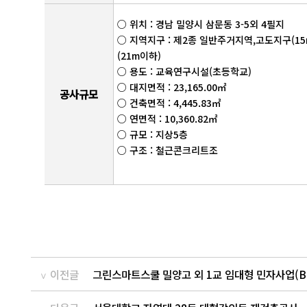
○ 위치 : 경남 밀양시 삼문동 3-5외 4필지
○ 지역지구 : 제2종 일반주거지역,고도지구(1
(21m이하)
○ 용도 : 교육연구시설(초등학교)
○ 대지면적 : 23,165.00㎡
공사규모
○ 건축면적 : 4,445.83㎡
○ 연면적 : 10,360.82㎡
○ 규모 : 지상5층
○ 구조 : 철근콘크리트조
이전글
그린스마트스쿨 밀양고 외 1교 임대형 민자사업(BT