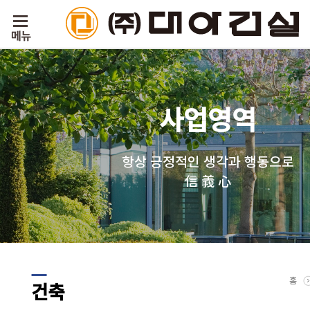
사업영역
항상 긍정적인 생각과 행동으로
信 義 心
홈
건축