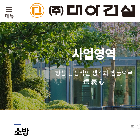
사업영역
항상 긍정적인 생각과 행동으로
信 義 心
홈
소방