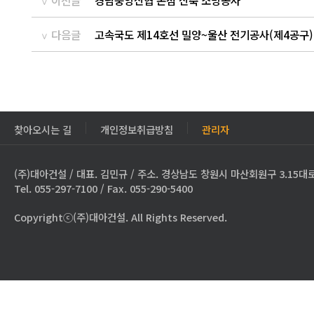
이전글
경남중앙신협 본점 신축 소방공사
다음글
고속국도 제14호선 밀양~울산 전기공사(제4공구)
찾아오시는 길
개인정보취급방침
관리자
(주)대아건설 / 대표. 김민규 / 주소. 경상남도 창원시 마산회원구 3.15대로
Tel. 055-297-7100 / Fax. 055-290-5400
Copyrightⓒ(주)대아건설. All Rights Reserved.