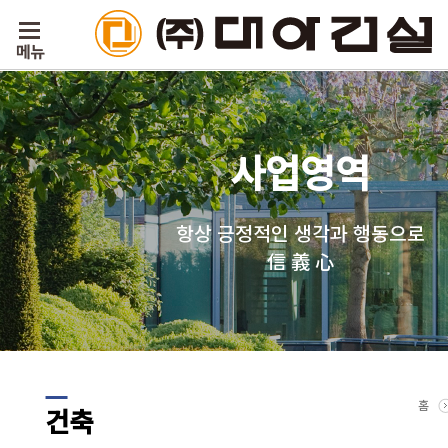
사업영역
항상 긍정적인 생각과 행동으로
信 義 心
홈
건축