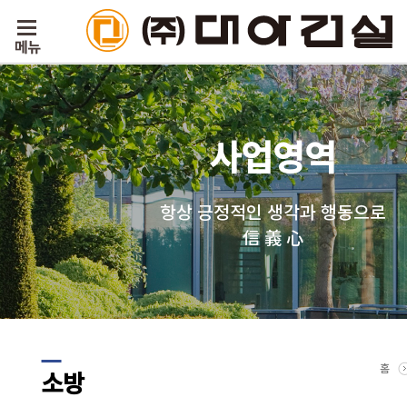
사업영역
항상 긍정적인 생각과 행동으로
信 義 心
홈
소방