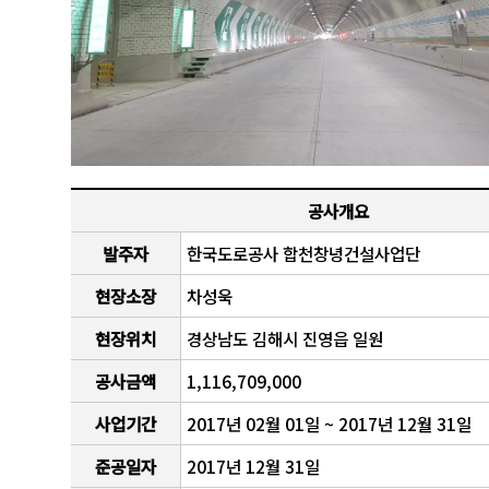
공사개요
발주자
한국도로공사 합천창녕건설사업단
현장소장
차성욱
현장위치
경상남도 김해시 진영읍 일원
공사금액
1,116,709,000
사업기간
2017년 02월 01일 ~ 2017년 12월 31일
준공일자
2017년 12월 31일