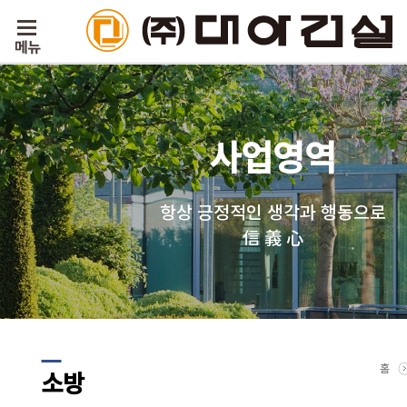
사업영역
항상 긍정적인 생각과 행동으로
信 義 心
홈
소방