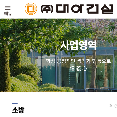
사업영역
항상 긍정적인 생각과 행동으로
信 義 心
홈
소방