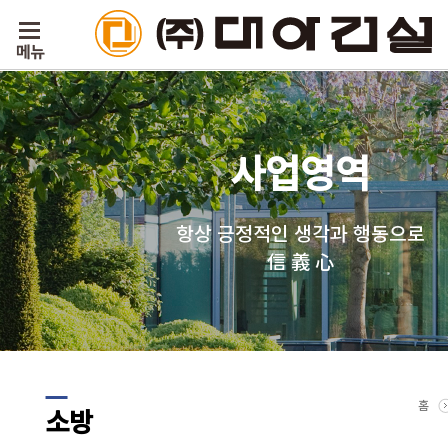
사업영역
항상 긍정적인 생각과 행동으로
信 義 心
홈
소방