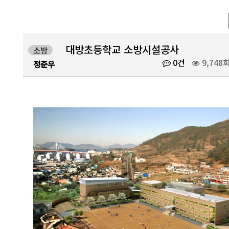
대방초등학교 소방시설공사
소방
0건
9,748
정준우