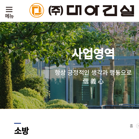
사업영역
항상 긍정적인 생각과 행동으로
信 義 心
홈
소방