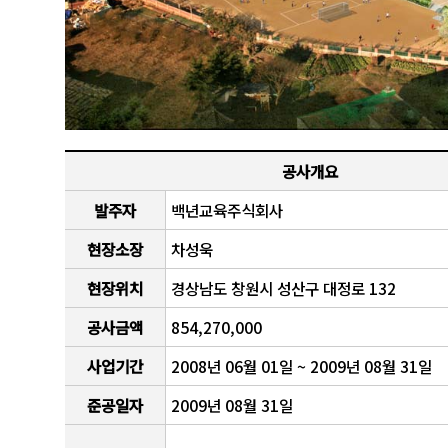
공사개요
발주자
백년교육주식회사
현장소장
차성욱
현장위치
경상남도 창원시 성산구 대정로 132
공사금액
854,270,000
사업기간
2008년 06월 01일 ~ 2009년 08월 31일
준공일자
2009년 08월 31일