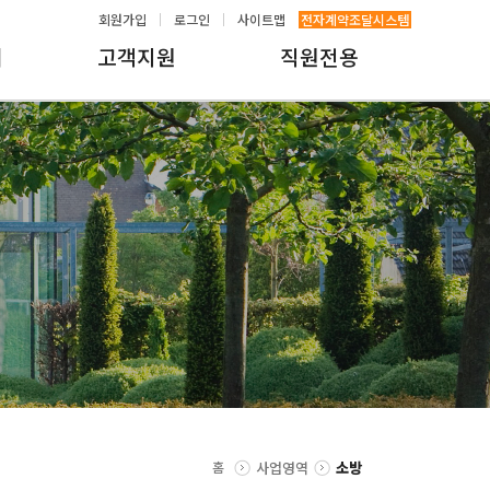
회원가입
로그인
사이트맵
전자계약조달시스템
내
고객지원
직원전용
홈
사업영역
소방