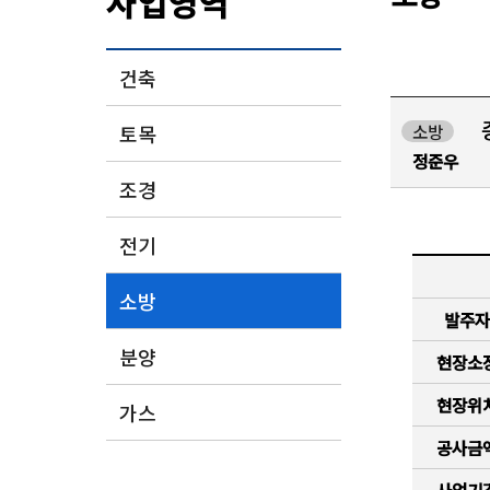
사업영역
건축
토목
소방
정준우
조경
전기
소방
발주자
분양
현장소
현장위
가스
공사금