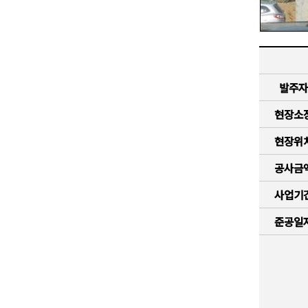
발주자
현장소
현장위
공사금
사업기
준공일