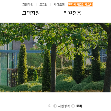
회원가입
로그인
사이트맵
전자계약조달시스템
내
고객지원
직원전용
홈
사업영역
토목