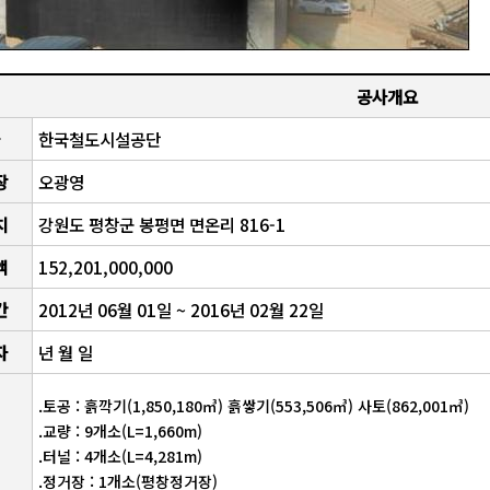
공사개요
한국철도시설공단
장
오광영
치
강원도 평창군 봉평면 면온리 816-1
액
152,201,000,000
간
2012년 06월 01일 ~ 2016년 02월 22일
자
년 월 일
.토공 : 흙깍기(1,850,180㎥) 흙쌓기(553,506㎥) 사토(862,001㎥)
.교량 : 9개소(L=1,660m)
.터널 : 4개소(L=4,281m)
.정거장 : 1개소(평창정거장)