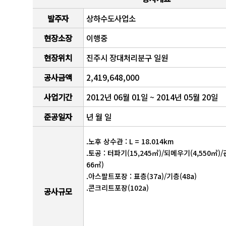
발주자
상하수도사업소
현장소장
이행중
현장위치
진주시 장대처리분구 일원
공사금액
2,419,648,000
사업기간
2012년 06월 01일 ~ 2014년 05월 20일
준공일자
년 월 일
.노후 상수관 : L = 18.014km
.토공 : 터파기(15,245㎥)/되메우기(4,550㎥)
66㎥)
.아스팔트포장 : 표층(37a)/기층(48a)
.콘크리트포장(102a)
공사규모