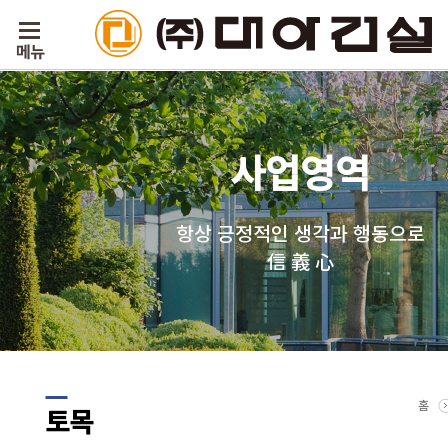
사업영역
항상 긍정적인 생각과 행동으로
信 義 心
홈
토목