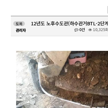
12년도 노후수도관(하수관거BTL-2단
토목
0건
10,325
관리자