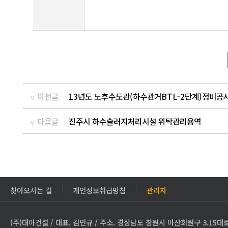
이전글
13년도 노후수도관(하수관거BTL-2단계)정비공
다음글
진주시 하수슬러지처리시설 위탁관리용역
찾아오시는 길
개인정보취급방침
관리자
(주)대아건설 / 대표. 김민규 / 주소. 경상남도 창원시 마산회원구 3.15대로