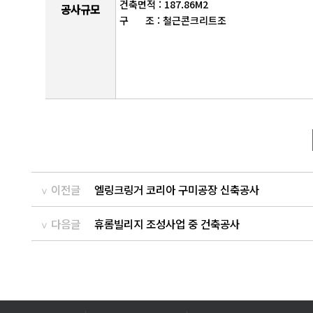
건축면적 : 187.86M2
공사규모
구 조 : 철근콘크리트조
이전글
엘링크링거 코리아 구미공장 신축공사
다음글
휴롬빌리지 조성사업 중 건축공사