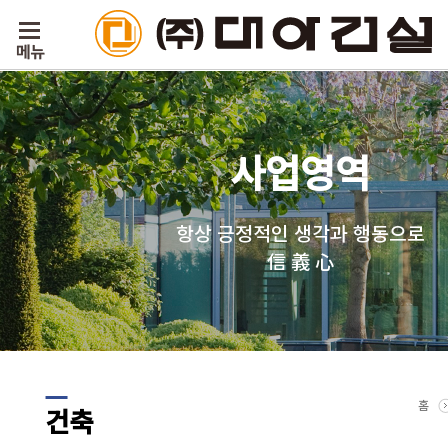
사업영역
항상 긍정적인 생각과 행동으로
信 義 心
홈
건축