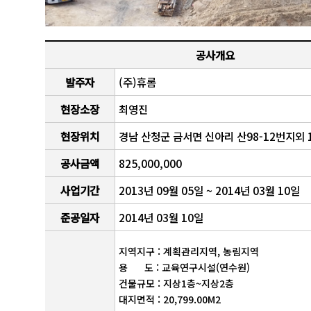
공사개요
발주자
(주)휴롬
현장소장
최영진
현장위치
경남 산청군 금서면 신아리 산98-12번지외 
공사금액
825,000,000
사업기간
2013년 09월 05일 ~ 2014년 03월 10일
준공일자
2014년 03월 10일
지역지구 : 계획관리지역, 농림지역
용 도 : 교육연구시설(연수원)
건물규모 : 지상1층~지상2층
대지면적 : 20,799.00M2