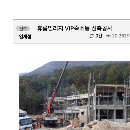
휴롬빌리지 VIP숙소동 신축공사
건축
0건
10,262
임재섭