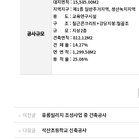
대지면적 : 15,585.00M2
지역지구 : 제1종 일반주거지역, 생산녹지지역
용 도 : 교육연구시설
구 조 : 철근콘크리트+강당지붕:철골조
규 모 : 지상2층
공사규모
건축면적 : 812.12M2
건 폐 율 : 14.27%
연 면 적 : 1,299.58M2
용 적 율 : 25.06%
이전글
휴롬빌리지 조성사업 중 건축공사
다음글
석산초등학교 신축공사