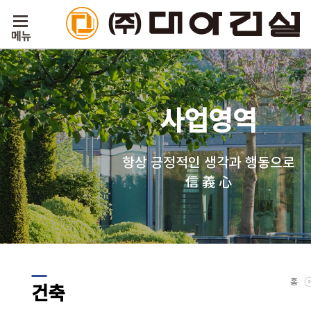
사업영역
항상 긍정적인 생각과 행동으로
信 義 心
홈
건축