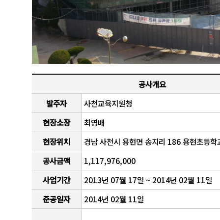
공사개요
발주자
사천교육지원청
현장소장
최영배
현장위치
경남 사천시 용현면 송지리 186 용현초등학
공사금액
1,117,976,000
사업기간
2013년 07월 17일 ~ 2014년 02월 11일
준공일자
2014년 02월 11일