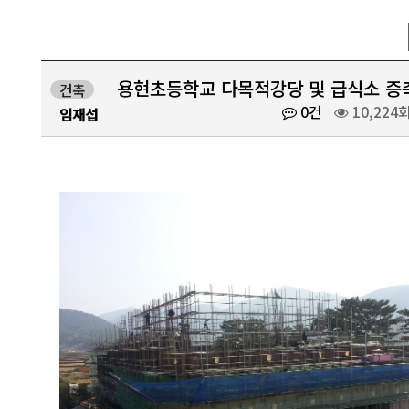
용현초등학교 다목적강당 및 급식소 증
건축
0건
10,224
임재섭