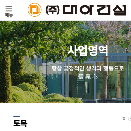
사업영역
항상 긍정적인 생각과 행동으로
信 義 心
홈
토목