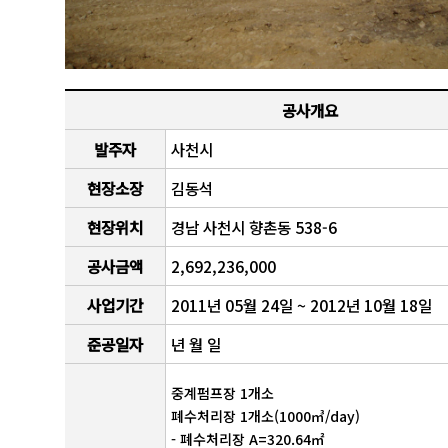
공사개요
발주자
사천시
현장소장
김동석
현장위치
경남 사천시 향촌동 538-6
공사금액
2,692,236,000
사업기간
2011년 05월 24일 ~ 2012년 10월 18일
준공일자
년 월 일
중계펌프장 1개소
폐수처리장 1개소(1000㎥/day)
- 폐수처리장 A=320.64㎡