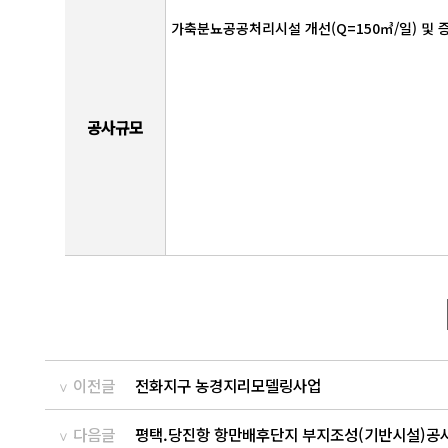
가축분뇨공공처리시설 개선(Q=150㎥/일) 및 증
공사규모
이전글
전화지구 농경지리모델링사업
다음글
평택.당진항 항만배후단지 부지조성(기반시설)공