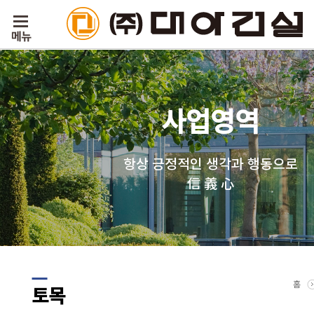
사업영역
항상 긍정적인 생각과 행동으로
信 義 心
홈
토목