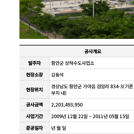
공사개요
발주자
함안군 상하수도사업소
현장소장
김동석
경상남도 함안군 가야읍 검암리 834-3(기
현장위치
부지 내)
공사금액
2,203,493,950
사업기간
2009년 12월 22일 ~ 2011년 05월 15일
준공일자
년 월 일