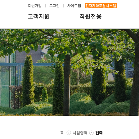
회원가입
로그인
사이트맵
전자계약조달시스템
내
고객지원
직원전용
홈
사업영역
건축