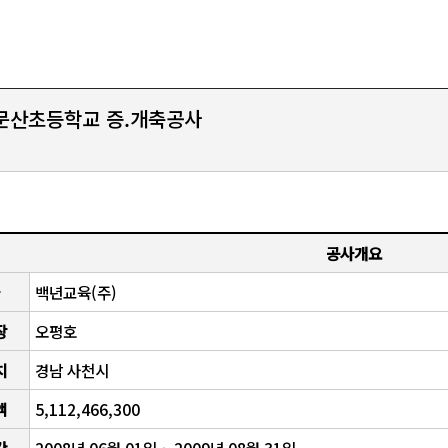
문산초등학교 증.개축공사
공사개요
백년교육(주)
장
오평호
치
경남 사천시
액
5,112,466,300