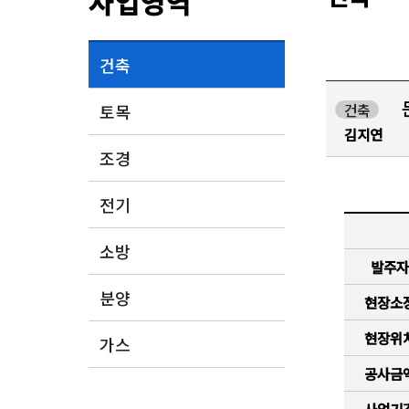
사업영역
건축
토목
건축
김지연
조경
전기
소방
발주자
분양
현장소
현장위
가스
공사금