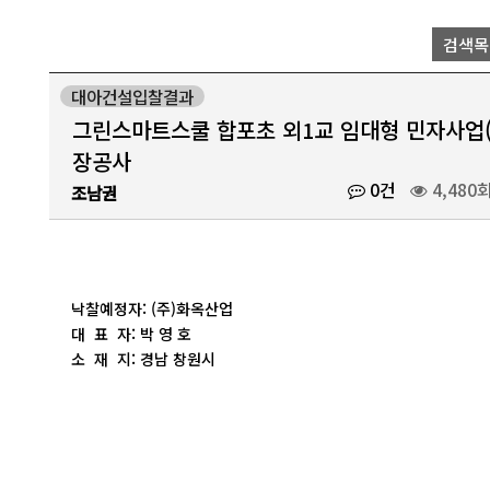
검색목
대아건설입찰결과
그린스마트스쿨 합포초 외1교 임대형 민자사업(B
장공사
0건
4,480
조남권
낙찰예정자: (주)화옥산업
대 표 자: 박 영 호
소 재 지: 경남 창원시