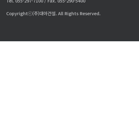
Tel. 055-297-7100 / Fax. 055-290-5400
Copyrightⓒ(주)대아건설. All Rights Reserved.