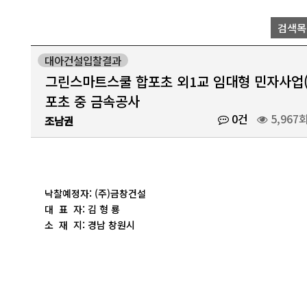
검색목
대아건설입찰결과
그린스마트스쿨 합포초 외1교 임대형 민자사업(B
포초 중 금속공사
0건
5,967
조남권
낙찰예정자: (주)금창건설
대 표 자: 김 형 룡
소 재 지: 경남 창원시