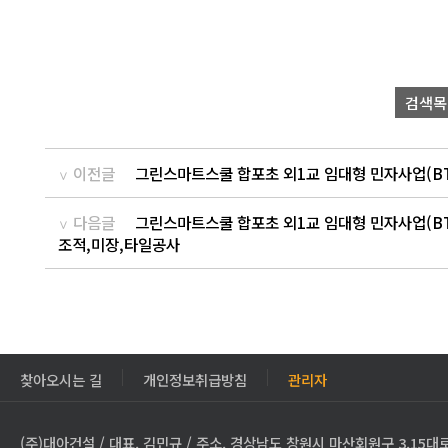
검색목
이전글
그린스마트스쿨 합포초 외1교 임대형 민자사업(BT
다음글
그린스마트스쿨 합포초 외1교 임대형 민자사업(BT
조적,미장,타일공사
찾아오시는 길
개인정보취급방침
관리자
(주)대아건설 / 대표. 김민규 / 주소. 경상남도 창원시 마산회원구 3.15대로