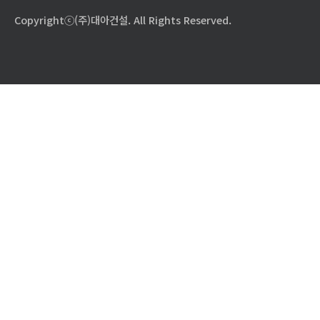
Copyrightⓒ(주)대아건설. All Rights Reserved.