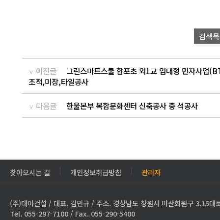
검색목
이전글
그린스마트스쿨 합포초 외1교 임대형 민자사업(BT
조적,미장,타일공사
다음글
한울본부 복합문화센터 신축공사 중 석공사
찾아오시는 길
개인정보취급방침
관리자
(주)대아건설 / 대표. 김민규 / 주소. 경상남도 창원시 마산회원구 3.15대로
Tel. 055-297-7100 / Fax. 055-290-5400