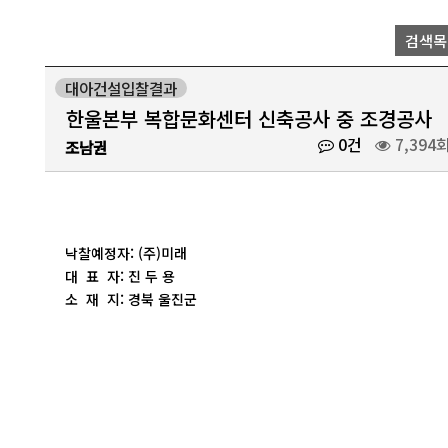
검색목
대아건설입찰결과
한울본부 복합문화센터 신축공사 중 조경공사
0건
7,394
조남권
낙찰예정자: (주)미래
대 표 자: 진 두 용
소 재 지: 경북 울진군