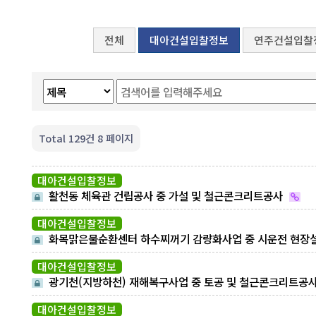
전체
대아건설입찰정보
연주건설입찰
Total 129건
8 페이지
대아건설입찰정보
활천동 체육관 건립공사 중 가설 및 철근콘크리트공사
대아건설입찰정보
화목맑은물순환센터 하수찌꺼기 감량화사업 중 시운전 현장
명 알림
대아건설입찰정보
광기천(지방하천) 재해복구사업 중 토공 및 철근콘크리트공
현장설명,입찰알림
대아건설입찰정보