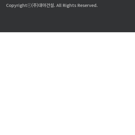
Copyrightⓒ(주)대아건설. All Rights Reserved.