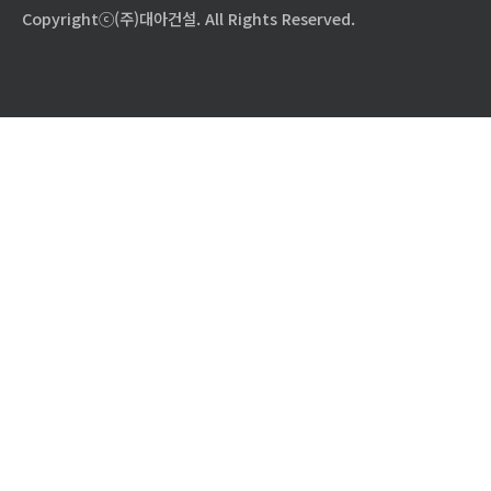
Copyrightⓒ(주)대아건설. All Rights Reserved.