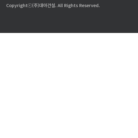
Copyrightⓒ(주)대아건설. All Rights Reserved.