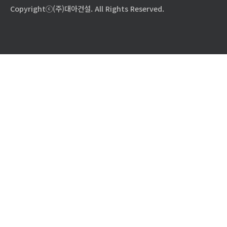
Copyrightⓒ(주)대아건설. All Rights Reserved.