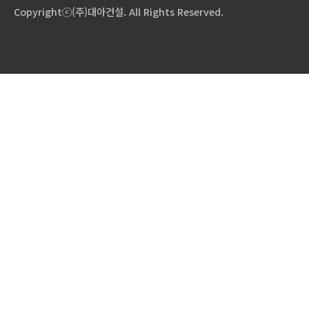
Copyrightⓒ(주)대아건설. All Rights Reserved.