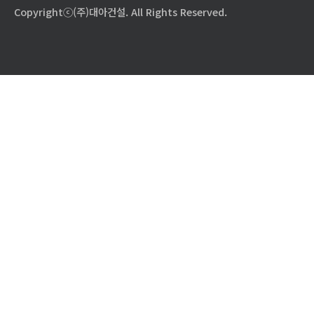
Copyrightⓒ(주)대아건설. All Rights Reserved.