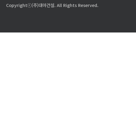
Copyrightⓒ(주)대아건설. All Rights Reserved.