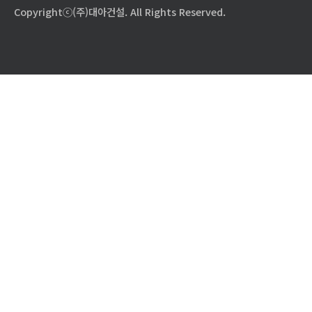
Copyrightⓒ(주)대아건설. All Rights Reserved.