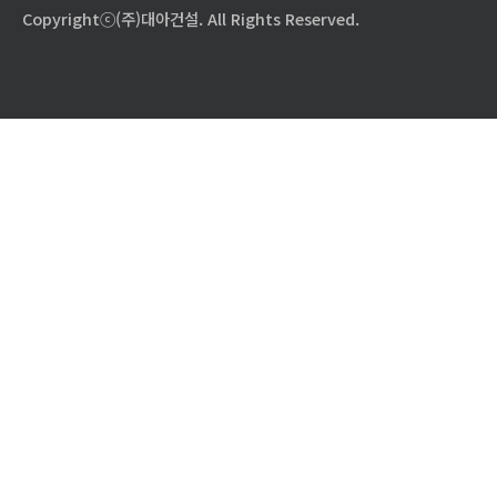
Copyrightⓒ(주)대아건설. All Rights Reserved.