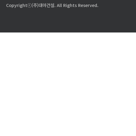
Copyrightⓒ(주)대아건설. All Rights Reserved.