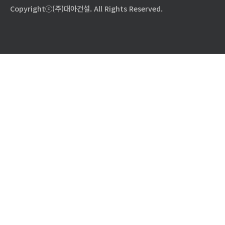
Copyrightⓒ(주)대아건설. All Rights Reserved.