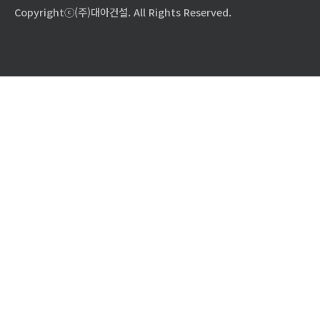
Copyrightⓒ(주)대아건설. All Rights Reserved.