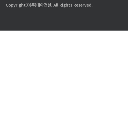
Copyrightⓒ(주)대아건설. All Rights Reserved.