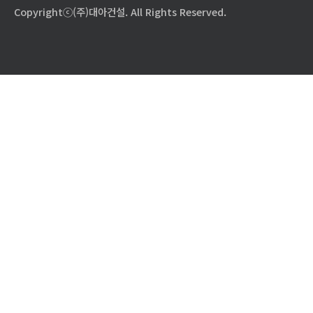
Copyrightⓒ(주)대아건설. All Rights Reserved.