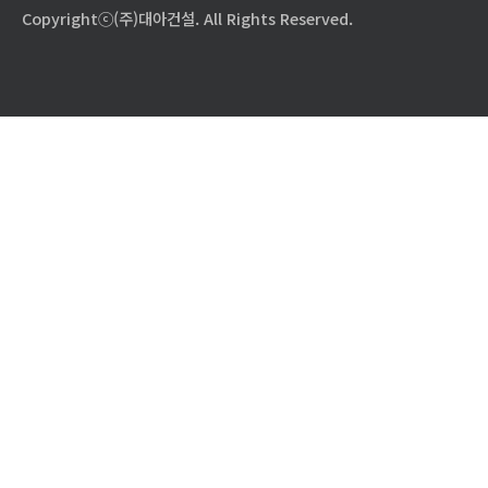
Copyrightⓒ(주)대아건설. All Rights Reserved.