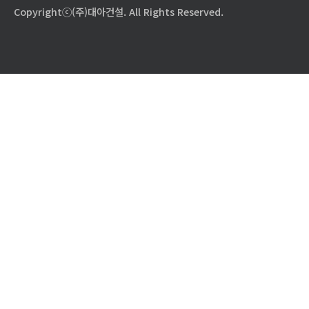
Copyrightⓒ(주)대아건설. All Rights Reserved.