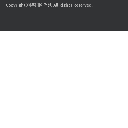
Copyrightⓒ(주)대아건설. All Rights Reserved.