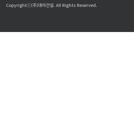
Copyrightⓒ(주)대아건설. All Rights Reserved.