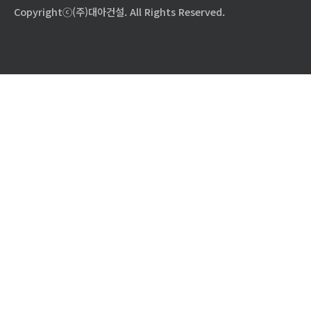
Copyrightⓒ(주)대아건설. All Rights Reserved.